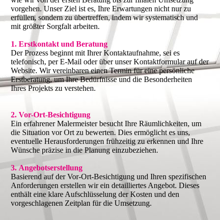
vorgehen. Unser Ziel ist es, Ihre Erwartungen nicht nur zu
erfüllen, sondern zu übertreffen, indem wir systematisch und
mit größter Sorgfalt arbeiten.
1. Erstkontakt und Beratung
Der Prozess beginnt mit Ihrer Kontaktaufnahme, sei es
telefonisch, per E-Mail oder über unser Kontaktformular auf der
Website. Wir vereinbaren einen Termin für eine persönliche
Erstberatung, um Ihre Bedürfnisse und die Besonderheiten
Ihres Projekts zu verstehen.
2. Vor-Ort-Besichtigung
Ein erfahrener Malermeister besucht Ihre Räumlichkeiten, um
die Situation vor Ort zu bewerten. Dies ermöglicht es uns,
eventuelle Herausforderungen frühzeitig zu erkennen und Ihre
Wünsche präzise in die Planung einzubeziehen.
3. Angebotserstellung
Basierend auf der Vor-Ort-Besichtigung und Ihren spezifischen
Anforderungen erstellen wir ein detailliertes Angebot. Dieses
enthält eine klare Aufschlüsselung der Kosten und den
vorgeschlagenen Zeitplan für die Umsetzung.