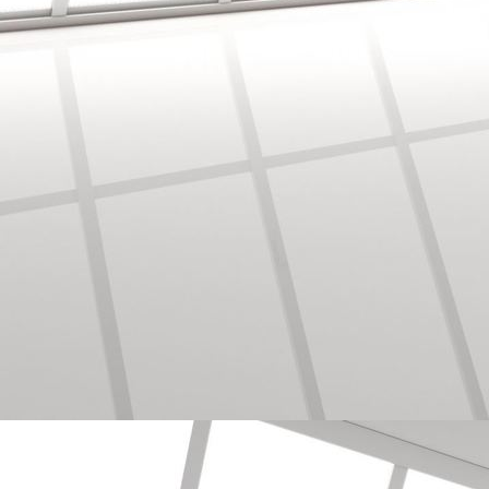
3-D Mustertapete