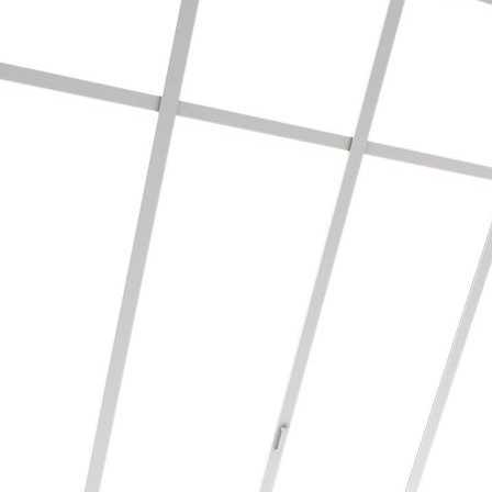
3-D Mustertapete