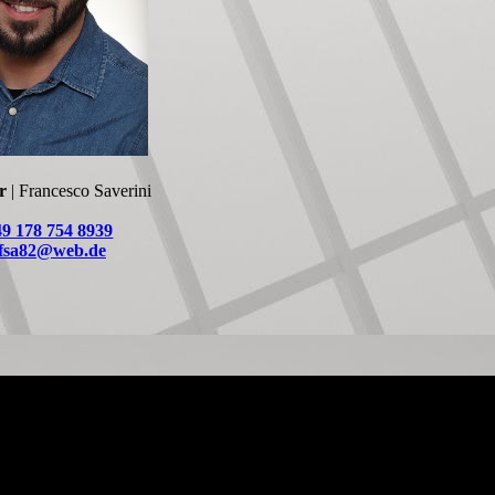
r
| Francesco Saverini
49 178 754 8939
fsa82@web.de