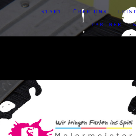
S T A R T
Ü B E R U N S
L E I S 
P A R T N E R
K