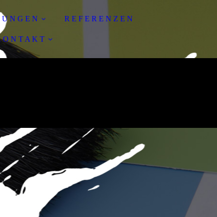
T U N G E N
R E F E R E N Z E N
 O N T A K T