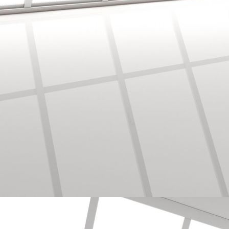
3-D Mustertapete