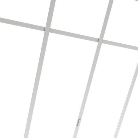
3-D Mustertapete