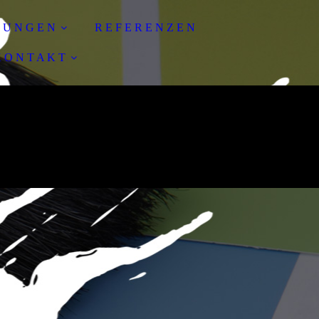
T U N G E N
R E F E R E N Z E N
 O N T A K T