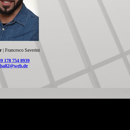
r
| Francesco Saverini
49 178 754 8939
fsa82@web.de