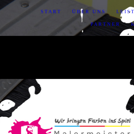
S T A R T
Ü B E R U N S
L E I S 
P A R T N E R
K