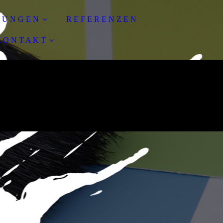
T U N G E N
R E F E R E N Z E N
 O N T A K T