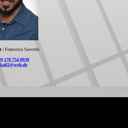
r
| Francesco Saverini
49 178 754 8939
fsa82@web.de