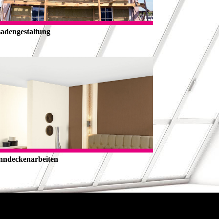
sadengestaltung
nndeckenarbeiten