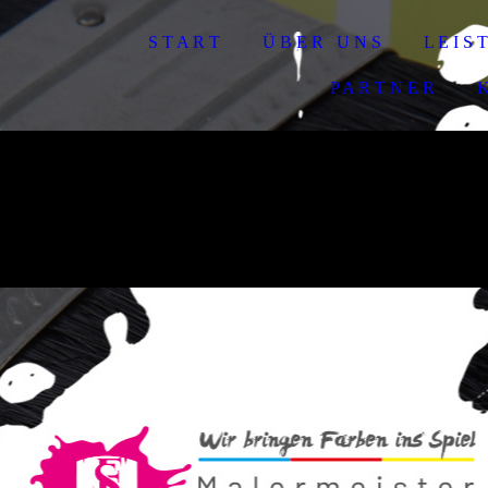
S T A R T
Ü B E R U N S
L E I S 
P A R T N E R
K